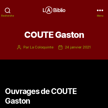
LⒶ Biblio
Recherche
Menu
COUTE Gaston
Par
La Coloquinte
24 janvier 2021
Auteur
Date
de
de
l’article
l’article
Ouvrages de COUTE
Gaston