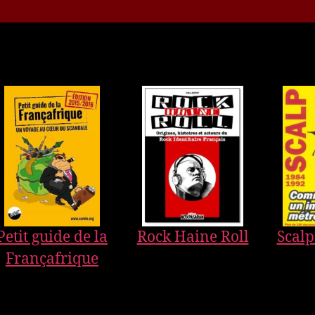
Petit guide de la
Rock Haine Roll
Scalp
Françafrique