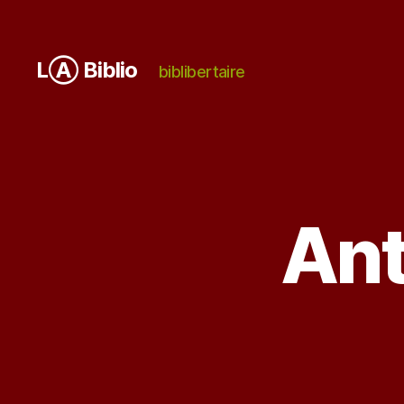
LⒶ Biblio
biblibertaire
Ant