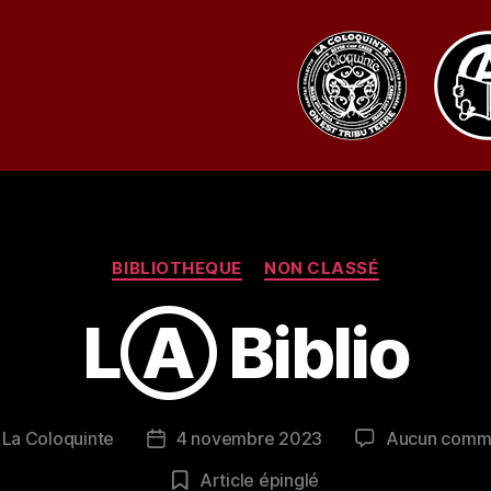
Catégories
BIBLIOTHEQUE
NON CLASSÉ
LⒶ Biblio
r
La Coloquinte
4 novembre 2023
Aucun comm
r
Date
de
Article épinglé