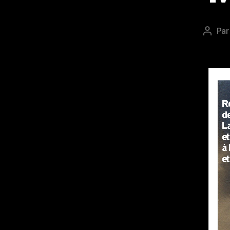
Pa
Auteu
de
l’artic