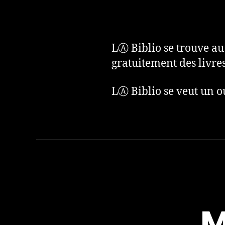
l’artic
LⒶ Biblio se trouve a
gratuitement des livres
LⒶ Biblio se veut un ou
M