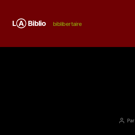
LⒶ Biblio
biblibertaire
Pa
Auteu
de