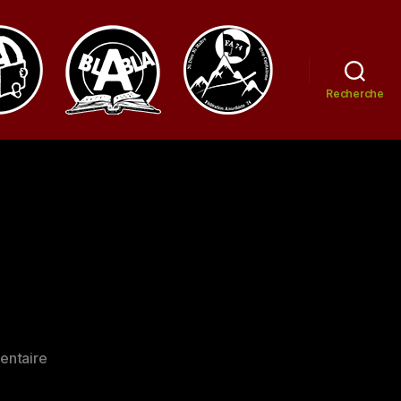
Recherche
sur
entaire
LⒶ
Biblio