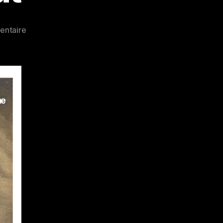
sur
entaire
Mercredismoitout