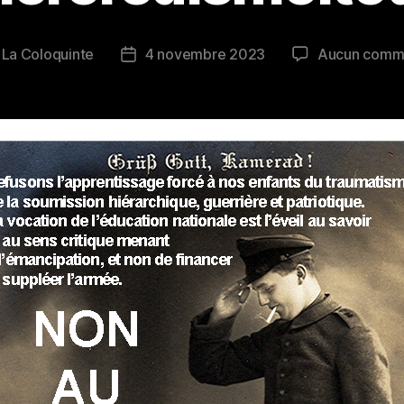
r
La Coloquinte
4 novembre 2023
Aucun comm
r
Date
de
le
l’article