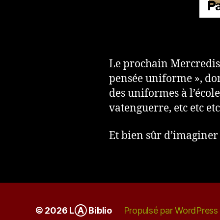
Le prochain Mercredism
pensée uniforme », do
des uniformes à l’école
vatenguerre, etc etc etc
Et bien sûr d’imaginer 
© 2026
LⒶ Biblio
Propulsé par WordPress