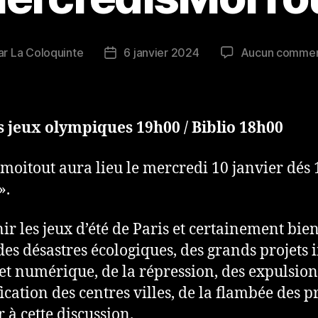
ar
La Coloquinte
6 janvier 2024
Aucun commen
eur
Date
de
icle
l’article
s jeux olympiques 19h00 / Biblio 18h00
oitout aura lieu le mercredi 10 janvier dés 
».
nir les jeux d’été de Paris et certainement bien
des désastres écologiques, des grands projets i
et numérique, de la répression, des expulsion
ication des centres villes, de la flambée des pr
à cette discussion.