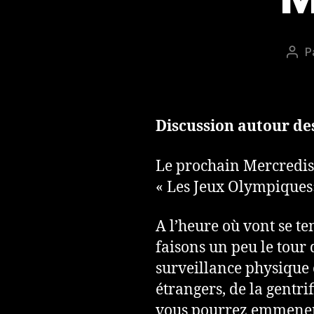
P
Aut
de
l’art
Discussion autour de
Le prochain Mercredism
« Les Jeux Olympiques
A l’heure où vont se te
faisons un peu le tour 
surveillance physique 
étrangers, de la gentrif
vous pourrez emmener 