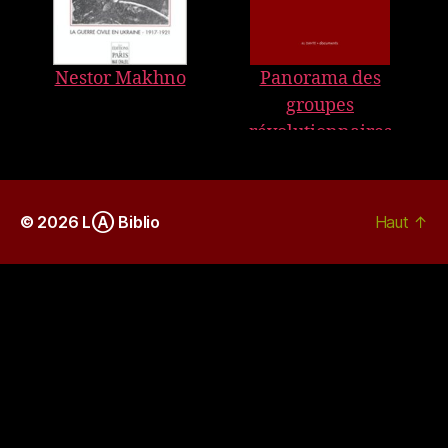
Nestor Makhno
Panorama des
groupes
révolutionnaires
armés français
© 2026
LⒶ Biblio
Haut
↑