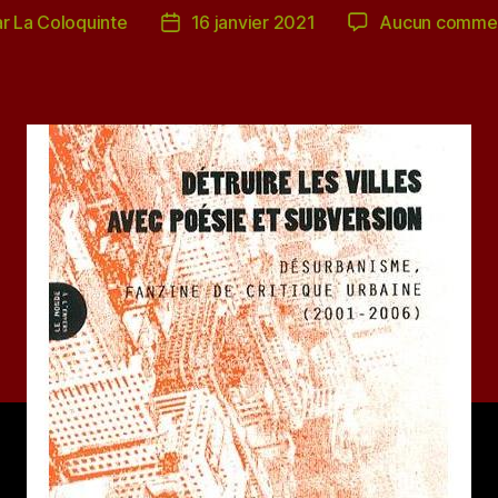
ar
La Coloquinte
16 janvier 2021
Aucun commen
ur
Date
de
icle
l’article