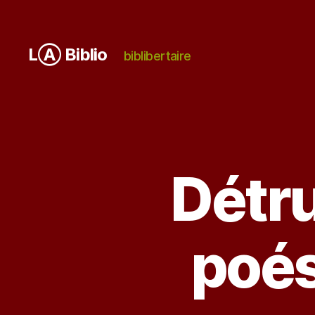
LⒶ Biblio
biblibertaire
Détru
poés