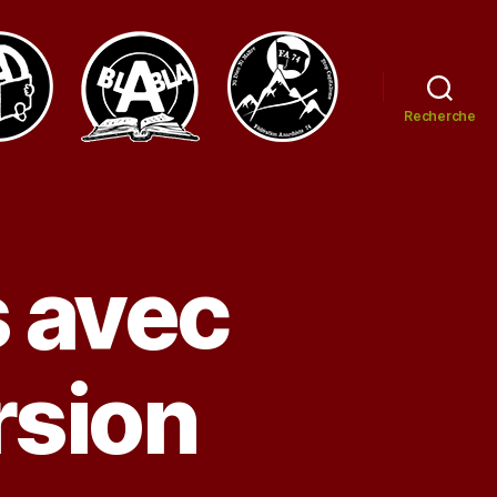
Recherche
s avec
rsion