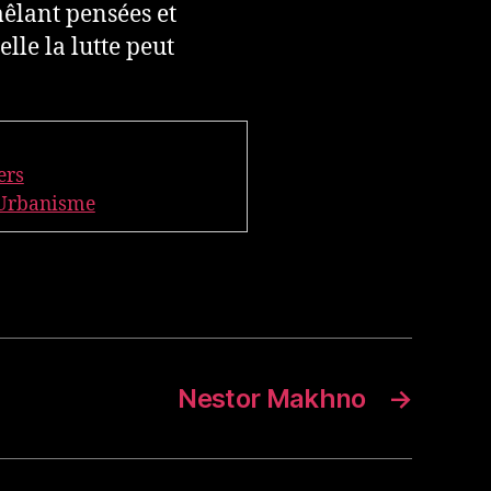
mêlant pensées et
lle la lutte peut
ers
Urbanisme
Nestor Makhno
→