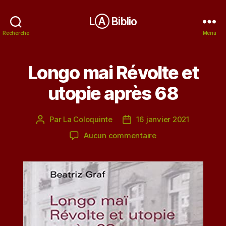
LⒶ Biblio
Recherche
Menu
Longo mai Révolte et
utopie après 68
Par
La Coloquinte
16 janvier 2021
Auteur
Date
de
de
sur
Aucun commentaire
l’article
l’article
Longo
mai
Révolte
et
utopie
après
68