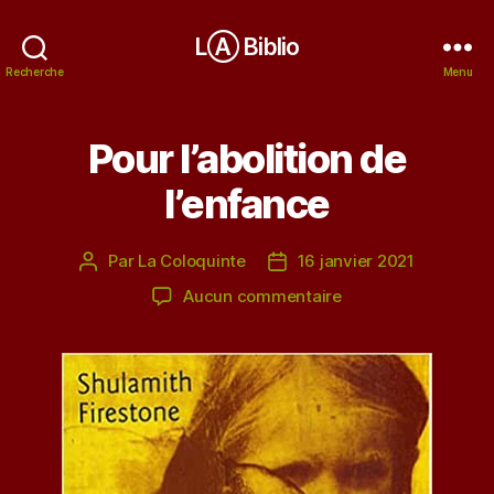
LⒶ Biblio
Recherche
Menu
Pour l’abolition de
l’enfance
Par
La Coloquinte
16 janvier 2021
Auteur
Date
de
de
sur
Aucun commentaire
l’article
l’article
Pour
l’abolition
de
l’enfance