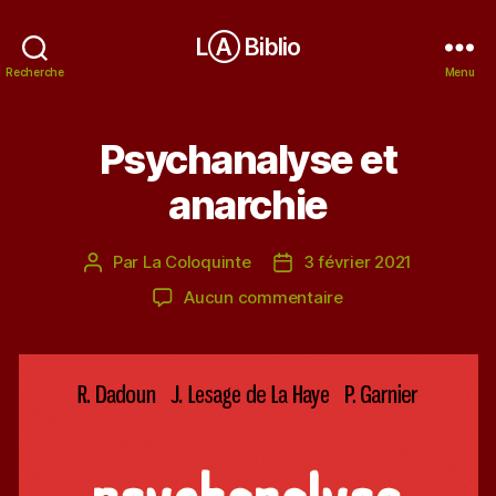
LⒶ Biblio
Recherche
Menu
Psychanalyse et
anarchie
Par
La Coloquinte
3 février 2021
Auteur
Date
de
de
sur
Aucun commentaire
l’article
l’article
Psychanalyse
et
anarchie