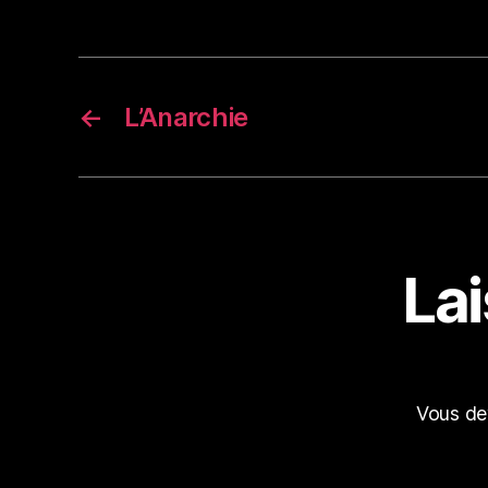
←
L’Anarchie
La
Vous d