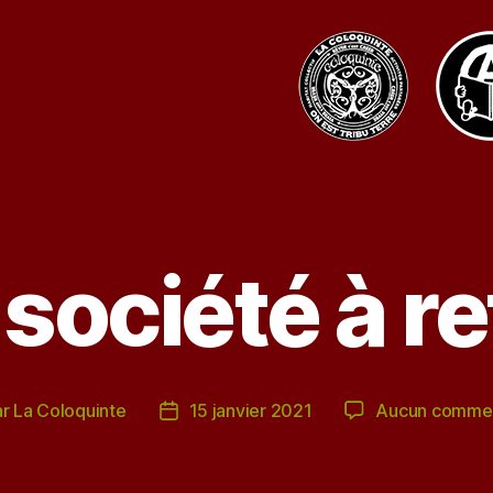
société à re
ar
La Coloquinte
15 janvier 2021
Aucun commen
ur
Date
de
icle
l’article