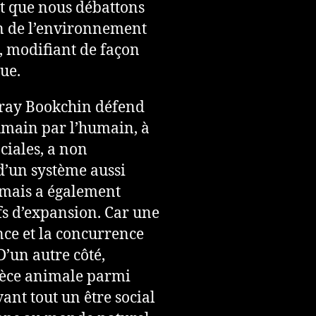
nt que nous débattons
on de l’environnement
, modifiant de façon
que.
rray Bookchin défend
umain par l’humain, à
ociales, a non
d’un système aussi
, mais a également
fs d’expansion. Car une
nce et la concurrence
’un autre côté,
pèce animale parmi
avant tout un être social