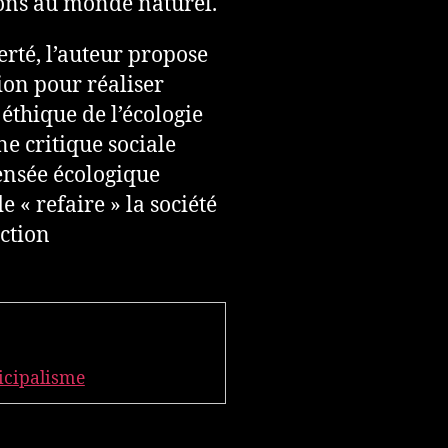
ions au monde naturel.
erté, l’auteur propose
xion pour réaliser
 éthique de l’écologie
ne critique sociale
ensée écologique
 « refaire » la société
uction
cipalisme