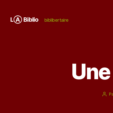
LⒶ Biblio
biblibertaire
Une 
P
Aute
de
l’art