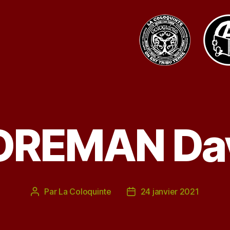
OREMAN Da
Par
La Coloquinte
24 janvier 2021
Auteur
Date
de
de
l’article
l’article