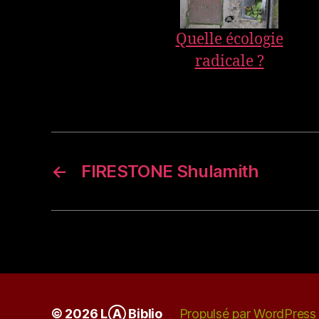
Quelle écologie
radicale ?
←
FIRESTONE Shulamith
© 2026
LⒶ Biblio
Propulsé par WordPress