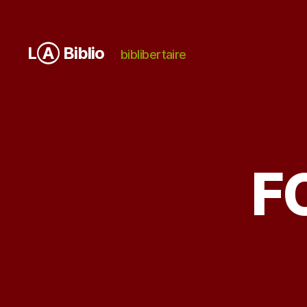
LⒶ Biblio
biblibertaire
F