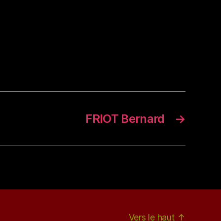
FRIOT Bernard
→
Vers le haut
↑