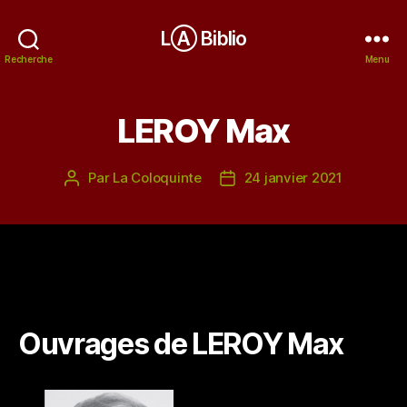
LⒶ Biblio
Recherche
Menu
LEROY Max
Par
La Coloquinte
24 janvier 2021
Auteur
Date
de
de
l’article
l’article
Ouvrages de LEROY Max