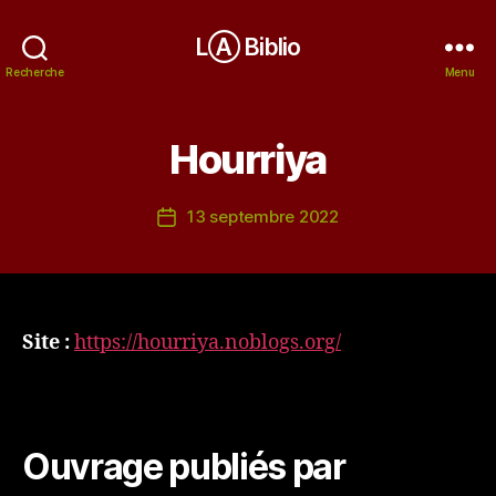
LⒶ Biblio
Recherche
Menu
Hourriya
13 septembre 2022
Date
de
l’article
Site :
https://hourriya.noblogs.org/
Ouvrage publiés par