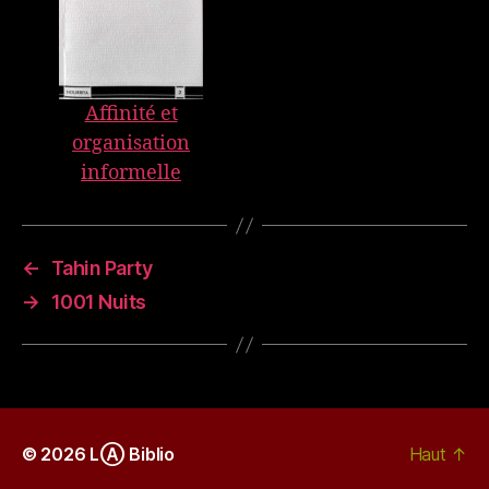
Affinité et
organisation
informelle
←
Tahin Party
→
1001 Nuits
© 2026
LⒶ Biblio
Haut
↑