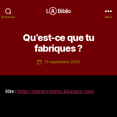
LⒶ Biblio
Recherche
Menu
Qu’est-ce que tu
fabriques ?
13 septembre 2022
Date
de
l’article
Site :
https://questcequetu.blogspot.com/