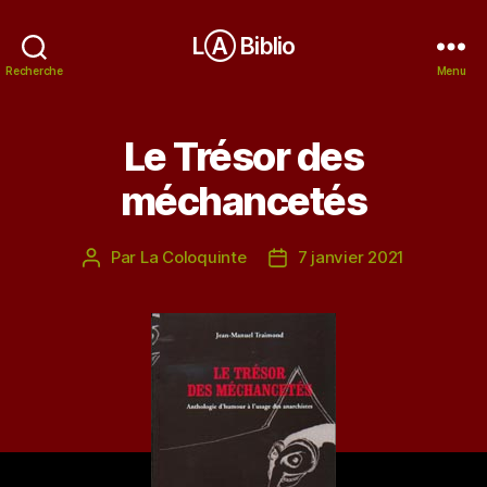
LⒶ Biblio
Recherche
Menu
Le Trésor des
méchancetés
Par
La Coloquinte
7 janvier 2021
Auteur
Date
de
de
l’article
l’article