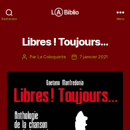
LⒶ Biblio
Recherche
Menu
Libres ! Toujours…
Par
La Coloquinte
7 janvier 2021
Auteur
Date
de
de
l’article
l’article