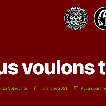
s voulons 
ar
La Coloquinte
16 janvier 2021
Aucun commen
ur
Date
de
icle
l’article