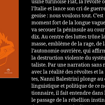
usine turi­noise Fiat, la révolt
l’Italie et lance son cri de guerr
geoi­se : nous vou­lons tout. C’es
moment fort de la longue vague r
va secouer la pénin­sule au cou
dix. Au centre des luttes trône l
masse, emblème de la rage, de la
l’auto­no­mie ouvrière, qui affirm
la des­truc­tion vio­lente du sys­t
ta­liste. Par une nar­ra­tion sans 
avec la réa­lité des révol­tes et la
tes, Nanni Balestrini plonge a
lin­guis­ti­que et poli­ti­que de ce
tion­naire, il fait enten­dre dan
le pas­sage de la rébel­lion ins­tin