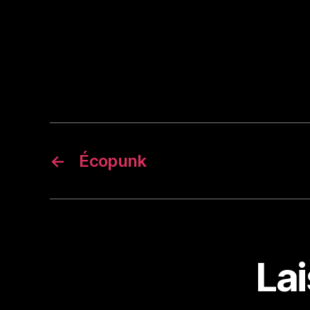
←
Écopunk
La