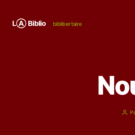
LⒶ Biblio
biblibertaire
Nou
P
Aute
de
l’art