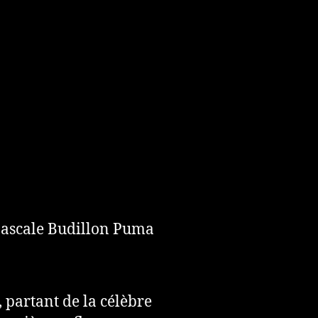
 Pascale Budillon Puma
par­tant de la célè­bre