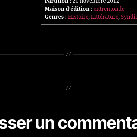
Parution :
20 novembre 2012
Maison d’édition :
entremonde
Genres :
Histoire
,
Littérature
,
Syndi
isser un commenta