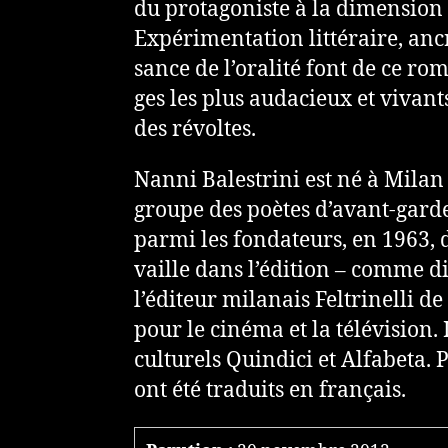
du pro­ta­go­niste à la dimen­sion c
Expérimentation lit­té­raire, ancra
sance de l’ora­lité font de ce ro
ges les plus auda­cieux et vivant
des révol­tes.
Nanni Balestrini est né à Mila
groupe des poètes d’avant-garde 
parmi les fon­da­teurs, en 1963, 
vaille dans l’édition – comme dire
l’éditeur mila­nais Feltrinelli de
pour le cinéma et la télé­vi­sion. 
cultu­rels Quindici et Alfabeta.
ont été tra­duits en fran­çais.