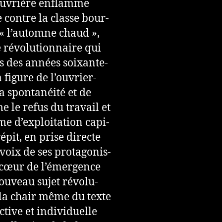
e ouvrière enflamme
e contre la classe bour­
t « l’automne chaud »,
évo­lu­tion­naire qui
rs des années soixante-
a figure de l’ouvrier-
 spon­ta­néité et de
e le refus du tra­vail et
ème d’exploi­ta­tion capi­
répit, en prise directe
 voix de ses pro­ta­go­nis­
u cœur de l’émergence
 nou­veau sujet révo­lu­
s la chair même du texte
c­tive et indi­vi­duelle