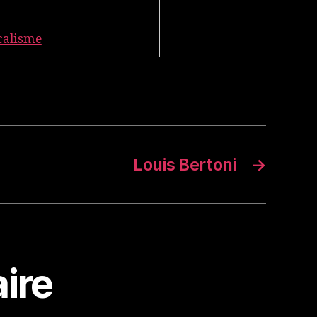
calisme
Louis Bertoni
→
ire