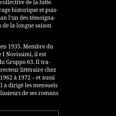
ol­lec­tive de la lutte.
ge his­to­ri­que et puis­
man l’un des témoi­gna­
s de la longue saison
n en 1935. Membre du
I Novissimi, il est
du Gruppo 63. Il tra­
c­teur lit­té­raire chez
 1962 à 1972 – et aussi
Il a dirigé les men­suels
 Plusieurs de ses romans