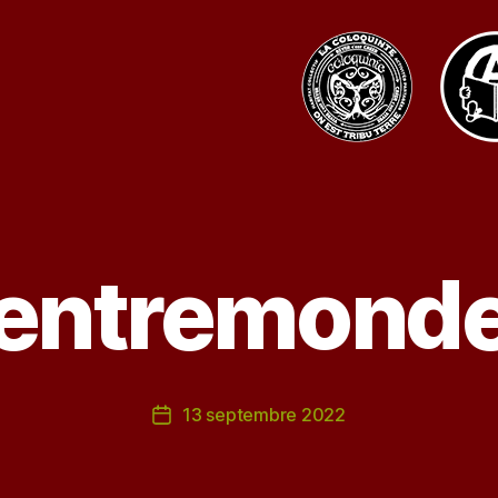
entremond
13 septembre 2022
Date
de
l’article