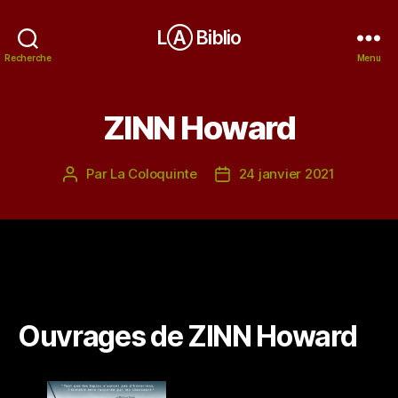
LⒶ Biblio
Recherche
Menu
ZINN Howard
Par
La Coloquinte
24 janvier 2021
Auteur
Date
de
de
l’article
l’article
Ouvrages de ZINN Howard