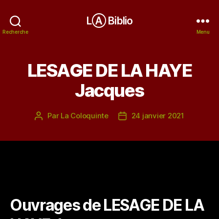
LⒶ Biblio
Recherche
Menu
LESAGE DE LA HAYE
Jacques
Par
La Coloquinte
24 janvier 2021
Auteur
Date
de
de
l’article
l’article
Ouvrages de LESAGE DE LA