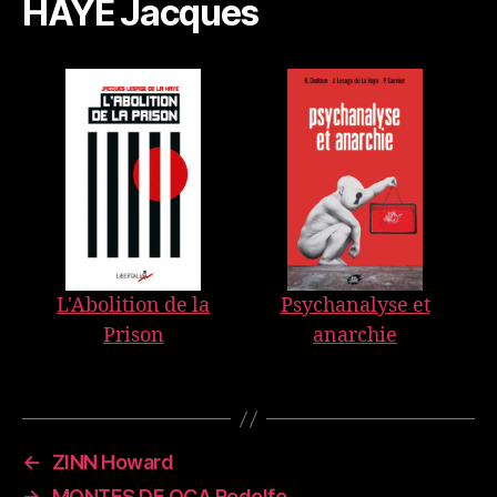
HAYE Jacques
L'Abolition de la
Psychanalyse et
Prison
anarchie
←
ZINN Howard
→
MONTES DE OCA Rodolfo