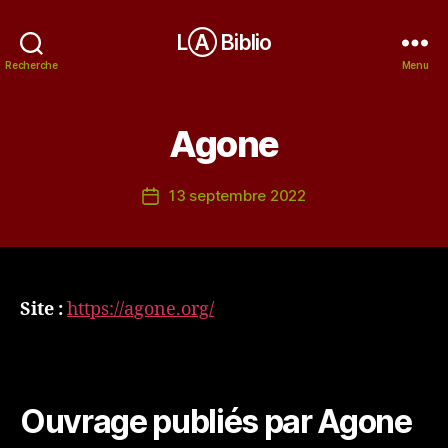
LⒶ Biblio
Recherche
Menu
Agone
13 septembre 2022
Date
de
l’article
Site :
https://agone.org/
Ouvrage publiés par Agone