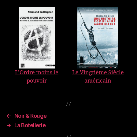
L’Ordre moins le
Le Vingtième Siècle
pouvoir
américain
←
Noir & Rouge
→
La Botellerie