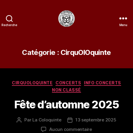
Recherche
Menu
La
Coloquinte
Catégorie :
CirquOlOquinte
Catégories
CIRQUOLOQUINTE
CONCERTS
INFO CONCERTS
NON CLASSÉ
Fête d’automne 2025
Par
La Coloquinte
13 septembre 2025
Auteur
Date
de
de
sur
Aucun commentaire