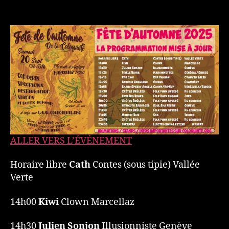
l’article
l’article
Fête
d’automne
2025
ALLER VERS L’ÉVÉNEMENT
Horaire libre
Cath
Contes (sous tipie) Vallée
Verte
14h00
Kiwi
Clown Marcellaz
14h30
Julien Sonjon
Illusionniste Genève