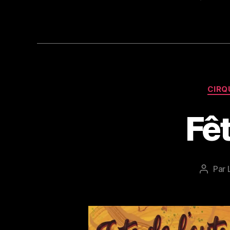
CIRQ
Fê
Par
Auteur
de
l’articl