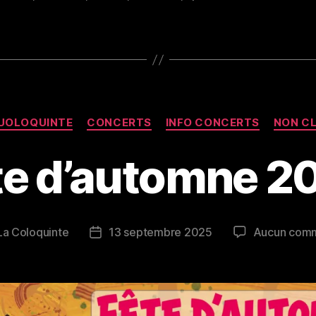
Catégories
UOLOQUINTE
CONCERTS
INFO CONCERTS
NON C
te d’automne 2
La Coloquinte
13 septembre 2025
Aucun comm
Date
de
e
l’article