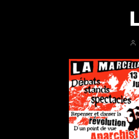
L
Au
de
l’a