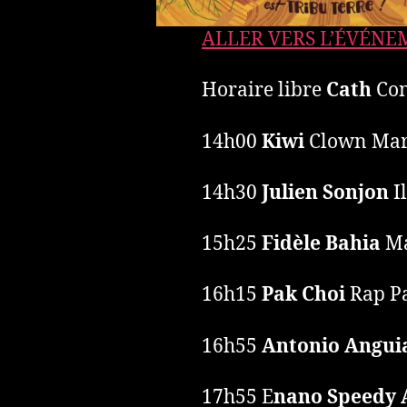
ALLER VERS L’ÉVÉN
Horaire libre
Cath
Cont
14h00
Kiwi
Clown Mar
14h30
Julien Sonjon
I
15h25
Fidèle Bahia
Ma
16h15
Pak Choi
Rap Pa
16h55
Antonio Angui
17h55 E
nano Speedy 