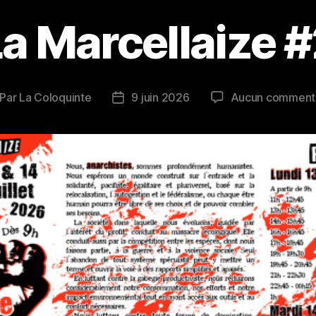
a Marcellaize 
Par
La Coloquinte
9 juin 2026
Aucun comment
teur
Date
de
rticle
l’article