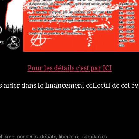
Pour les détails c’est par ICI
 aider dans le financement collectif de cet é
chisme
,
concerts
,
débats
,
libertaire
,
spectacles
es