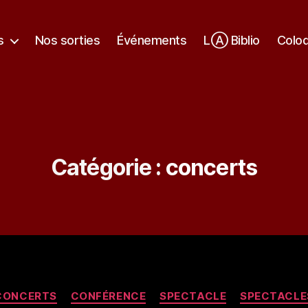
s
Nos sorties
Événements
LⒶ Biblio
Colo
Catégorie :
concerts
Catégories
CONCERTS
CONFÉRENCE
SPECTACLE
SPECTACLE