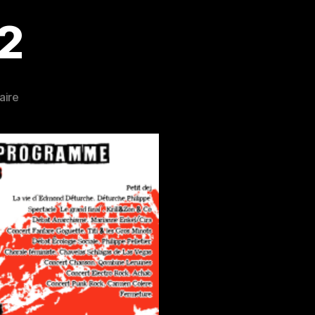
#2
sur
aire
La
Marcellaize
#2