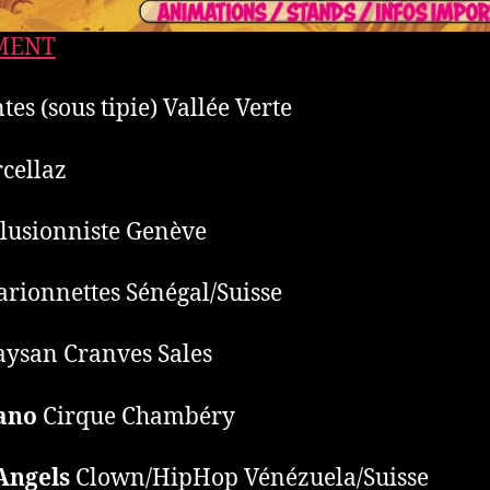
EMENT
es (sous tipie) Vallée Verte
cellaz
llusionniste Genève
rionnettes Sénégal/Suisse
ysan Cranves Sales
ano
Cirque Chambéry
Angels
Clown/HipHop Vénézuela/Suisse