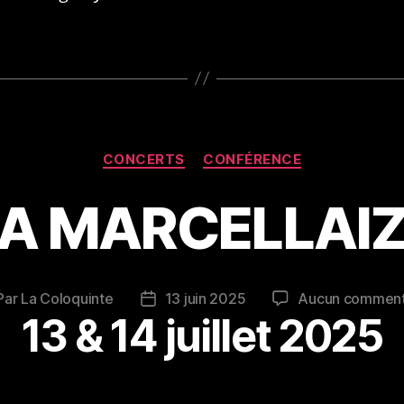
Catégories
CONCERTS
CONFÉRENCE
A MARCELLAI
Par
La Coloquinte
13 juin 2025
Aucun comment
teur
Date
13 & 14 juillet 2025
de
ticle
l’article