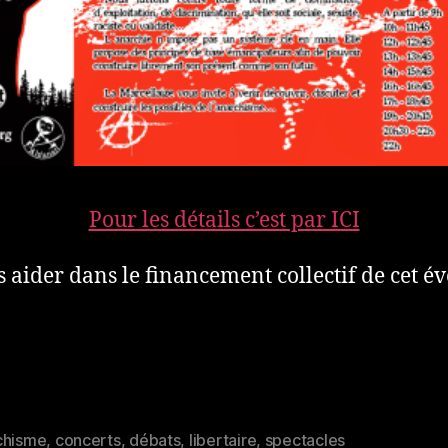
Pour les détails c’est par ICI
 aider dans le financement collectif de cet é
chisme
,
concerts
,
débats
,
libertaire
,
spectacles
es