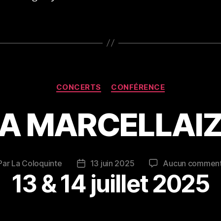
Catégories
CONCERTS
CONFÉRENCE
A MARCELLAI
Par
La Coloquinte
13 juin 2025
Aucun comment
teur
Date
13 & 14 juillet 2025
de
ticle
l’article