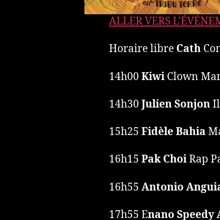
ALLER VERS L’ÉVÉN
Horaire libre
Cath
Cont
14h00
Kiwi
Clown Mar
14h30
Julien Sonjon
I
15h25
Fidèle Bahia
Ma
16h15
Pak Choi
Rap Pa
16h55
Antonio Angui
17h55 E
nano Speedy 