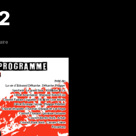
#2
sur
aire
La
Marcellaize
#2