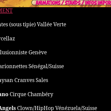
EMENT
es (sous tipie) Vallée Verte
cellaz
llusionniste Genève
rionnettes Sénégal/Suisse
ysan Cranves Sales
ano
Cirque Chambéry
Angels
Clown/HipHop Vénézuela/Suisse