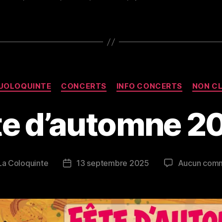
Catégories
UOLOQUINTE
CONCERTS
INFO CONCERTS
NON C
te d’automne 2
La Coloquinte
13 septembre 2025
Aucun comm
Date
de
e
l’article