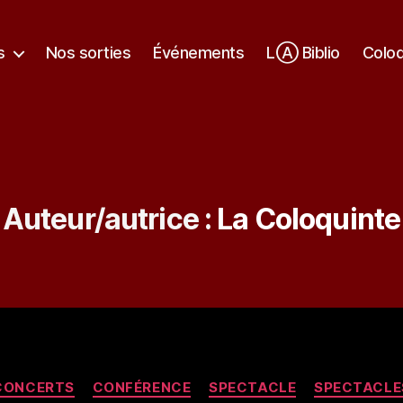
s
Nos sorties
Événements
LⒶ Biblio
Colo
Auteur/autrice :
La Coloquinte
Catégories
CONCERTS
CONFÉRENCE
SPECTACLE
SPECTACLE