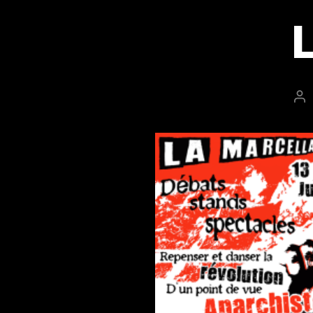
L
Au
de
l’a