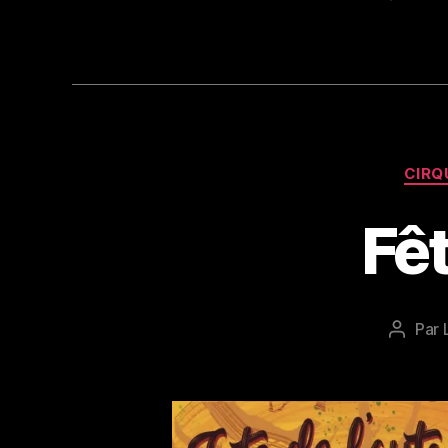
CIRQ
Fê
Par
Auteur
de
l’articl