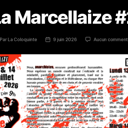
a Marcellaize 
Par
La Coloquinte
9 juin 2026
Aucun comment
teur
Date
de
rticle
l’article