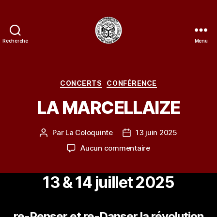
Recherche
Menu
La
Coloquinte
Catégories
CONCERTS
CONFÉRENCE
LA MARCELLAIZE
Par
La Coloquinte
13 juin 2025
Auteur
Date
de
de
sur
Aucun commentaire
l’article
l’article
LA
MARCELLAIZE
13 & 14 juillet 2025
re-Penser et re-Danser la révolution